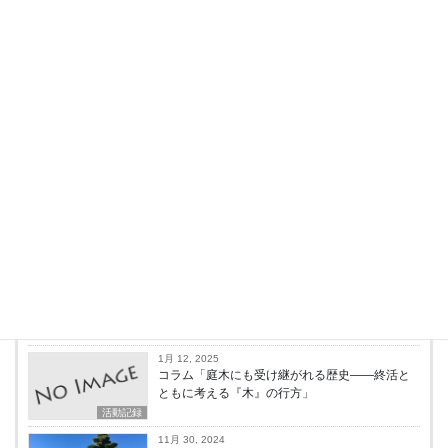
公式LINEからのお問い合わせはこちら
投稿者プロフィール
KOIKERYU
最新の投稿
1月 19, 2025
コラム「解体時に見落としがちな庭木整理――
心に残る木々を新たな土地へ」
活動記録
1月 12, 2025
コラム「庭木にも受け継がれる歴史――終活と
ともに考える『木』の行方」
活動記録
11月 30, 2024