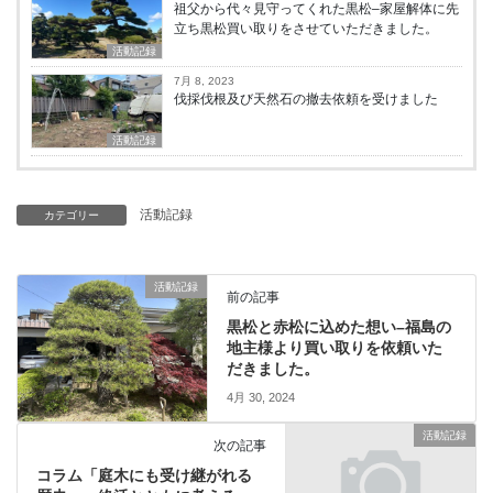
祖父から代々見守ってくれた黒松–家屋解体に先
立ち黒松買い取りをさせていただきました。
活動記録
7月 8, 2023
伐採伐根及び天然石の撤去依頼を受けました
活動記録
活動記録
カテゴリー
活動記録
前の記事
黒松と赤松に込めた想い–福島の
地主様より買い取りを依頼いた
だきました。
4月 30, 2024
活動記録
次の記事
コラム「庭木にも受け継がれる