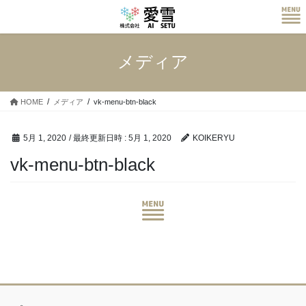
コ
ナ
ン
ビ
テ
ゲ
ン
ー
メディア
ツ
シ
へ
ョ
ス
ン
HOME
メディア
vk-menu-btn-black
キ
に
ッ
移
プ
動
5月 1, 2020
/ 最終更新日時 :
5月 1, 2020
KOIKERYU
vk-menu-btn-black