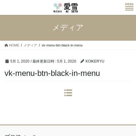
コ
ナ
ン
ビ
テ
ゲ
ン
ー
メディア
ツ
シ
へ
ョ
ス
ン
HOME
メディア
vk-menu-btn-black-in-menu
キ
に
ッ
移
プ
動
5月 1, 2020
/ 最終更新日時 :
5月 1, 2020
KOIKERYU
vk-menu-btn-black-in-menu