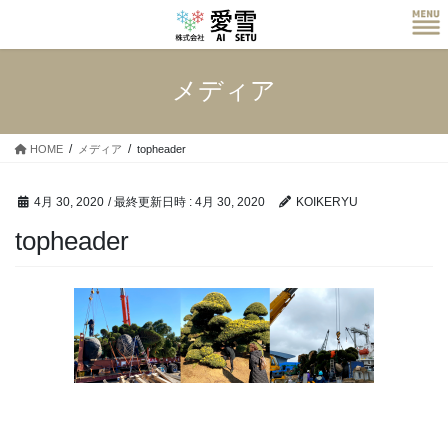
コ
ナ
ン
ビ
テ
ゲ
ン
ー
メディア
ツ
シ
へ
ョ
ス
ン
HOME
メディア
topheader
キ
に
ッ
移
プ
動
4月 30, 2020
/ 最終更新日時 :
4月 30, 2020
KOIKERYU
topheader