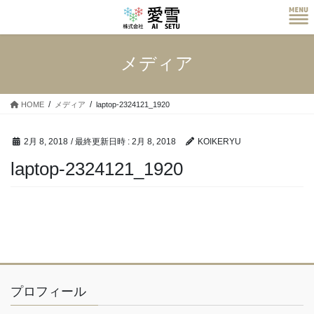
コ
ナ
ン
ビ
テ
ゲ
ン
ー
メディア
ツ
シ
へ
ョ
ス
ン
HOME
メディア
laptop-2324121_1920
キ
に
ッ
移
プ
動
2月 8, 2018
/ 最終更新日時 :
2月 8, 2018
KOIKERYU
laptop-2324121_1920
プロフィール