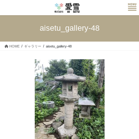
コ
ナ
ン
ビ
テ
ゲ
ン
ー
aisetu_gallery-48
ツ
シ
へ
ョ
ス
ン
HOME
ギャラリー
aisetu_gallery-48
キ
に
ッ
移
プ
動