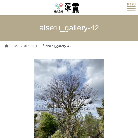
コ
ナ
ン
ビ
テ
ゲ
ン
ー
aisetu_gallery-42
ツ
シ
へ
ョ
ス
ン
HOME
ギャラリー
aisetu_gallery-42
キ
に
ッ
移
プ
動