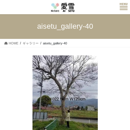
コ
ナ
ン
ビ
テ
ゲ
ン
ー
aisetu_gallery-40
ツ
シ
へ
ョ
ス
ン
HOME
ギャラリー
aisetu_gallery-40
キ
に
ッ
移
プ
動