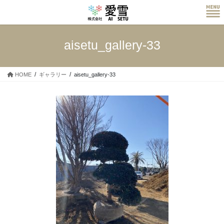
コ
ナ
ン
ビ
テ
ゲ
ン
ー
aisetu_gallery-33
ツ
シ
へ
ョ
ス
ン
HOME
ギャラリー
aisetu_gallery-33
キ
に
ッ
移
プ
動