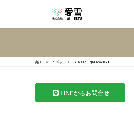
コ
ナ
ン
ビ
テ
ゲ
ン
ー
ツ
シ
へ
ョ
ス
ン
キ
に
ッ
移
HOME
ギャラリー
aisetu_gallery-30-1
プ
動
LINEからお問合せ