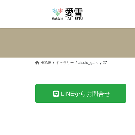
コ
ナ
ン
ビ
テ
ゲ
ン
ー
ツ
シ
へ
ョ
ス
ン
キ
に
ッ
移
HOME
ギャラリー
aisetu_gallery-27
プ
動
LINEからお問合せ