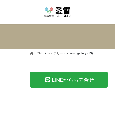
コ
ナ
ン
ビ
テ
ゲ
ン
ー
ツ
シ
へ
ョ
ス
ン
キ
に
ッ
移
HOME
ギャラリー
aisetu_gallery (13)
プ
動
LINEからお問合せ