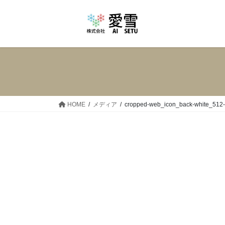
コ
ナ
ン
ビ
テ
ゲ
ン
ー
ツ
シ
へ
ョ
ス
ン
キ
に
ッ
移
HOME
メディア
cropped-web_icon_back-white_512-
プ
動