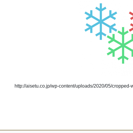
http://aisetu.co.jp/wp-content/uploads/2020/05/croppe