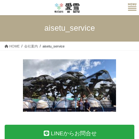
コ
ナ
ン
ビ
テ
ゲ
ン
ー
aisetu_service
ツ
シ
へ
ョ
ス
ン
HOME
会社案内
aisetu_service
キ
に
ッ
移
プ
動
LINEからお問合せ