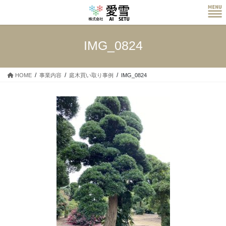
コ
ナ
ン
ビ
テ
ゲ
ン
ー
IMG_0824
ツ
シ
へ
ョ
ス
ン
HOME
事業内容
庭木買い取り事例
IMG_0824
キ
に
ッ
移
プ
動