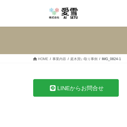
コ
ナ
ン
ビ
テ
ゲ
ン
ー
ツ
シ
へ
ョ
ス
ン
キ
に
ッ
移
HOME
事業内容
庭木買い取り事例
IMG_0824-1
プ
動
LINEからお問合せ