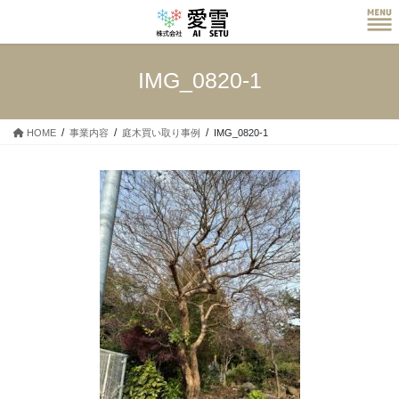
コ
ナ
ン
ビ
テ
ゲ
ン
ー
IMG_0820-1
ツ
シ
へ
ョ
ス
ン
HOME
事業内容
庭木買い取り事例
IMG_0820-1
キ
に
ッ
移
プ
動