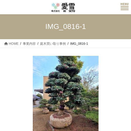
コ
ナ
ン
ビ
テ
ゲ
ン
ー
IMG_0816-1
ツ
シ
へ
ョ
ス
ン
HOME
事業内容
庭木買い取り事例
IMG_0816-1
キ
に
ッ
移
プ
動