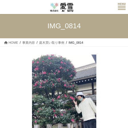
コ
ナ
ン
ビ
テ
ゲ
ン
ー
IMG_0814
ツ
シ
へ
ョ
ス
ン
HOME
事業内容
庭木買い取り事例
IMG_0814
キ
に
ッ
移
プ
動