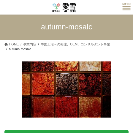
コ
ナ
ン
ビ
テ
ゲ
ン
ー
autumn-mosaic
ツ
シ
へ
ョ
ス
ン
HOME
事業内容
中国工場への発注、OEM、コンサルタント事業
キ
に
autumn-mosaic
ッ
移
プ
動