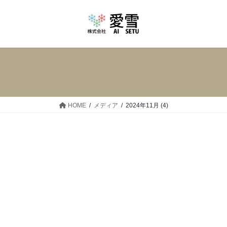
コ
ナ
ン
ビ
テ
ゲ
ン
ー
ツ
シ
へ
ョ
ス
ン
キ
に
ッ
移
HOME
メディア
2024年11月 (4)
プ
動