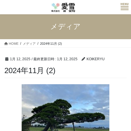
コ
ナ
ン
ビ
テ
ゲ
ン
ー
メディア
ツ
シ
へ
ョ
ス
ン
HOME
メディア
2024年11月 (2)
キ
に
ッ
移
プ
動
1月 12, 2025
/ 最終更新日時 :
1月 12, 2025
KOIKERYU
2024年11月 (2)