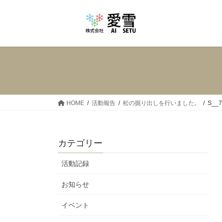
コ
ナ
ン
ビ
テ
ゲ
ン
ー
ツ
シ
へ
ョ
ス
ン
キ
に
ッ
移
HOME
活動報告
松の掘り出しを行いました。
S__7
プ
動
カテゴリー
活動記録
お知らせ
イベント