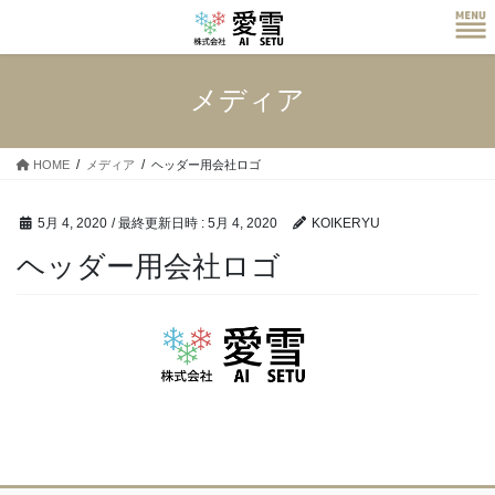
コ
ナ
ン
ビ
テ
ゲ
ン
ー
メディア
ツ
シ
へ
ョ
ス
ン
HOME
メディア
ヘッダー用会社ロゴ
キ
に
ッ
移
プ
動
5月 4, 2020
/ 最終更新日時 :
5月 4, 2020
KOIKERYU
ヘッダー用会社ロゴ